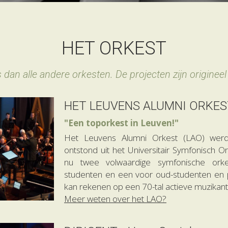
HET ORKEST
 dan alle andere orkesten. De projecten zijn origineel 
HET LEUVENS ALUMNI ORKES
"Een toporkest in Leuven!"
Het Leuvens Alumni Orkest (LAO) werd 
ontstond uit het Universitair Symfonisch O
nu twee volwaardige symfonische orke
studenten en een voor oud-studenten en 
kan rekenen op een 70-tal actieve muzikant
Meer weten over het LAO?