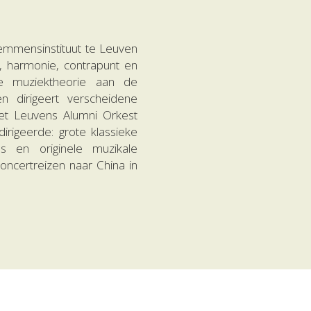
emmensinstituut te Leuven 
, harmonie, contrapunt en 
e muziektheorie aan de 
dirigeert verscheidene 
het Leuvens Alumni Orkest 
rigeerde: grote klassieke 
s en originele muzikale 
ncertreizen naar China in 