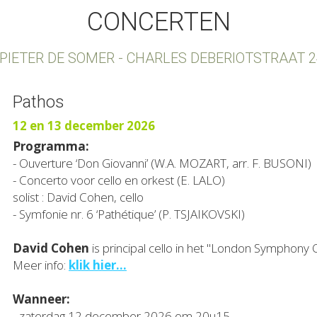
CONCERTEN
 PIETER DE SOMER - CHARLES DEBERIOTSTRAAT 2
Pathos
12 en 13 december 2026
Programma:
- Ouverture ‘Don Giovanni’ (W.A. MOZART, arr. F. BUSONI)
- Concerto voor cello en orkest (E. LALO)
solist : David Cohen, cello
- Symfonie nr. 6 ‘Pathétique’ (P. TSJAIKOVSKI)
David Cohen
 is principal cello in het "London Symphony 
Meer info: 
klik hier...
Wanneer:
- zaterdag 12 december 2026 om 20u15