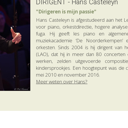
DIRIGENT - Hans Casteleyn
"Dirigeren is mijn passie"
Hans Casteleyn is afgestudeerd aan het L
voor piano, orkestdirectie, hogere analyse
fuga. Hij geeft les piano en algemen
muziekacademie ‘De Noorderkempen’ en 
orkesten. Sinds 2004 is hij dirigent van 
(LAO), dat hij in meer dan 80 concerten di
werken, zelden uitgevoerde compositie
kindersprookjes. Een hoogtepunt was de co
mei 2010 en november 2016.
Meer weten over Hans?